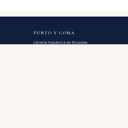
PUNTO Y COMA
Librería hispánica en Bruselas.
Más de 200.000 títulos en español en línea.
Abierta desde 1994.
Política de cookies