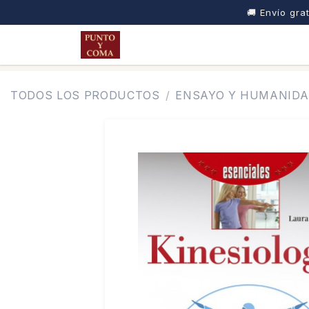
🚚 Envío grat
IR AL CONTENIDO
INICIO
TIENDA
NOSOTROS
TODOS LOS PRODUCTOS
ENSAYO Y HUMANID