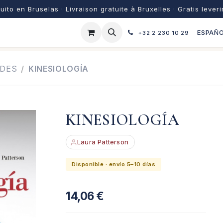
uito en Bruselas · Livraison gratuite à Bruxelles · Gratis lever
ESPAÑ
+32 2 230 10 29
ADES
KINESIOLOGÍA
KINESIOLOGÍA
Laura Patterson
Disponible · envío 5–10 días
14,06
€