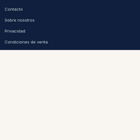
Contacto
Sobre nosotros
Privacidad
Condiciones de venta
CONTACTO
info@puntoycoma.be
Stévin 115A, 1000 Bruselas
Lunes - Viernes: 11h - 19h · Sábado: 11h - 16h
Política de cookies