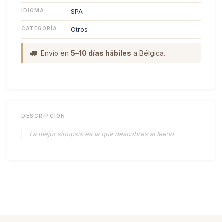
IDIOMA
SPA
CATEGORÍA
Otros
Envío en
5–10 días hábiles
a Bélgica.
DESCRIPCIÓN
La mejor sinopsis es la que descubres al leerlo.