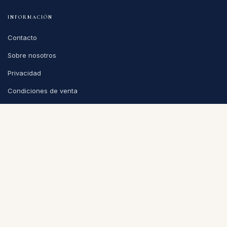
INFORMACIÓN
Contacto
Sobre nosotros
Privacidad
Condiciones de venta
CONTACTO
info@puntoycoma.be
Stévin 115A, 1000 Bruselas
Lunes - Viernes: 11h - 19h · Sábado: 11h - 16h