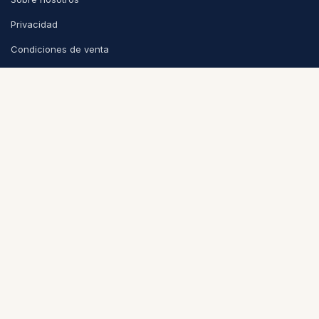
Privacidad
Condiciones de venta
CONTACTO
info@puntoycoma.be
Stévin 115A, 1000 Bruselas
Lunes - Viernes: 11h - 19h · Sábado: 11h - 16h
Política de cookies
Nederlands (BE)
|
Español
|
Français (BE)
© 2026
Punto y Coma
-
Condiciones
-
Privacidad
Con la tecnología de
Odoo
- El mejor
Comercio electrónico de